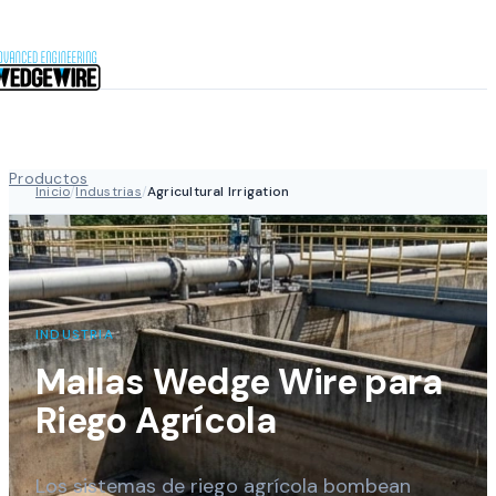
Saltar al contenido
Productos
Inicio
/
Industrias
/
Agricultural Irrigation
Industrias
INDUSTRIA
Capacidades
Mallas Wedge Wire para
Riego Agrícola
Nosotros
Los sistemas de riego agrícola bombean