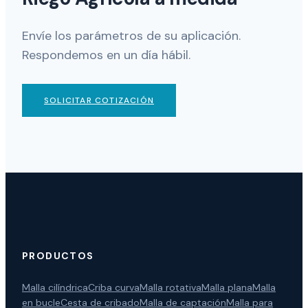
Envíe los parámetros de su aplicación.
Respondemos en un día hábil.
SOLICITAR COTIZACIÓN
PRODUCTOS
Malla cilíndrica
Criba curva
Malla rotativa
Malla plana
Malla
en bucle
Cesta de cribado
Malla de captación
Malla para