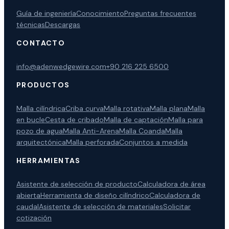
Guía de ingeniería
Conocimiento
Preguntas frecuentes
técnicas
Descargas
CONTACTO
info@adenwedgewire.com
+90 216 225 6500
PRODUCTOS
Malla cilíndrica
Criba curva
Malla rotativa
Malla plana
Malla
en bucle
Cesta de cribado
Malla de captación
Malla para
pozo de agua
Malla Anti-Arena
Malla Coanda
Malla
arquitectónica
Malla perforada
Conjuntos a medida
HERRAMIENTAS
Asistente de selección de producto
Calculadora de área
abierta
Herramienta de diseño cilíndrico
Calculadora de
caudal
Asistente de selección de materiales
Solicitar
cotización