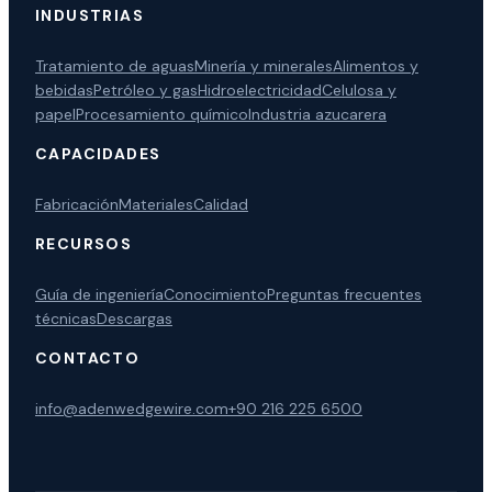
INDUSTRIAS
Tratamiento de aguas
Minería y minerales
Alimentos y
bebidas
Petróleo y gas
Hidroelectricidad
Celulosa y
papel
Procesamiento químico
Industria azucarera
CAPACIDADES
Fabricación
Materiales
Calidad
RECURSOS
Guía de ingeniería
Conocimiento
Preguntas frecuentes
técnicas
Descargas
CONTACTO
info@adenwedgewire.com
+90 216 225 6500