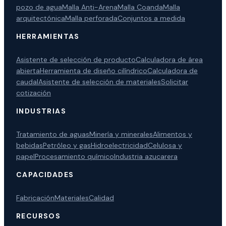
pozo de agua
Malla Anti-Arena
Malla Coanda
Malla
arquitectónica
Malla perforada
Conjuntos a medida
HERRAMIENTAS
Asistente de selección de producto
Calculadora de área
abierta
Herramienta de diseño cilíndrico
Calculadora de
caudal
Asistente de selección de materiales
Solicitar
cotización
INDUSTRIAS
Tratamiento de aguas
Minería y minerales
Alimentos y
bebidas
Petróleo y gas
Hidroelectricidad
Celulosa y
papel
Procesamiento químico
Industria azucarera
CAPACIDADES
Fabricación
Materiales
Calidad
RECURSOS