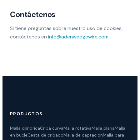
Contáctenos
Si tiene preguntas sobre nuestro uso de cookies,
contáctenos en
info@adenwedgewire.com
.
PRODUCTOS
Malla cilíndrica
Criba curva
Malla rotativa
Malla plana
Malla
en bucle
Cesta de cribado
Malla de captación
Malla para