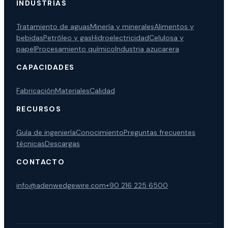
INDUSTRIAS
Tratamiento de aguas
Minería y minerales
Alimentos y
bebidas
Petróleo y gas
Hidroelectricidad
Celulosa y
papel
Procesamiento químico
Industria azucarera
CAPACIDADES
Fabricación
Materiales
Calidad
RECURSOS
Guía de ingeniería
Conocimiento
Preguntas frecuentes
técnicas
Descargas
CONTACTO
info@adenwedgewire.com
+90 216 225 6500