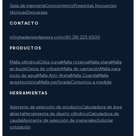
Guía de ingeniería
Conocimiento
Preguntas frecuentes
técnicas
Descargas
CONTACTO
info@adenwedgewire.com
+90 216 225 6500
PRODUCTOS
Malla cilíndrica
Criba curva
Malla rotativa
Malla plana
Malla
en bucle
Cesta de cribado
Malla de captación
Malla para
pozo de agua
Malla Anti-Arena
Malla Coanda
Malla
arquitectónica
Malla perforada
Conjuntos a medida
HERRAMIENTAS
Asistente de selección de producto
Calculadora de área
abierta
Herramienta de diseño cilíndrico
Calculadora de
caudal
Asistente de selección de materiales
Solicitar
cotización