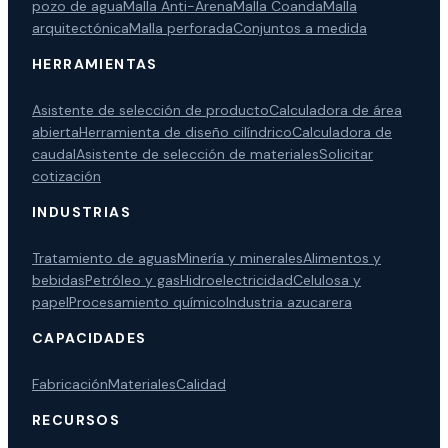
pozo de agua
Malla Anti-Arena
Malla Coanda
Malla
arquitectónica
Malla perforada
Conjuntos a medida
HERRAMIENTAS
Asistente de selección de producto
Calculadora de área
abierta
Herramienta de diseño cilíndrico
Calculadora de
caudal
Asistente de selección de materiales
Solicitar
cotización
INDUSTRIAS
Tratamiento de aguas
Minería y minerales
Alimentos y
bebidas
Petróleo y gas
Hidroelectricidad
Celulosa y
papel
Procesamiento químico
Industria azucarera
CAPACIDADES
Fabricación
Materiales
Calidad
RECURSOS