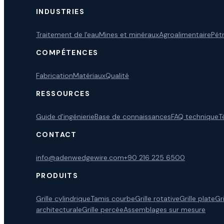
INDUSTRIES
Traitement de l'eau
Mines et minéraux
Agroalimentaire
Pét
COMPÉTENCES
Fabrication
Matériaux
Qualité
RESSOURCES
Guide d'ingénierie
Base de connaissances
FAQ technique
T
CONTACT
info@adenwedgewire.com
+90 216 225 6500
PRODUITS
Grille cylindrique
Tamis courbe
Grille rotative
Grille plate
Gr
architecturale
Grille percée
Assemblages sur mesure