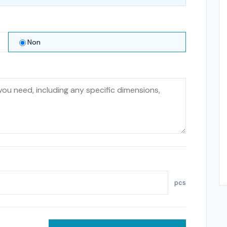
Non
pcs