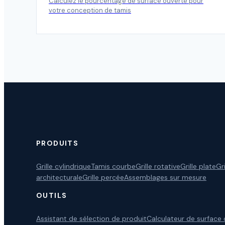
Calculez le pourcentage de surface ouverte pour
votre conception de tamis
PRODUITS
Grille cylindrique
Tamis courbe
Grille rotative
Grille plate
Gr
architecturale
Grille percée
Assemblages sur mesure
OUTILS
Assistant de sélection de produit
Calculateur de surface