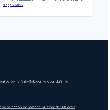
Trouvez le matériau optimal pour votre environnement
d'application
puits
Crépine Anti-Sable
Grille Coanda
Grille
t de sélection de matériaux
Demander un devis