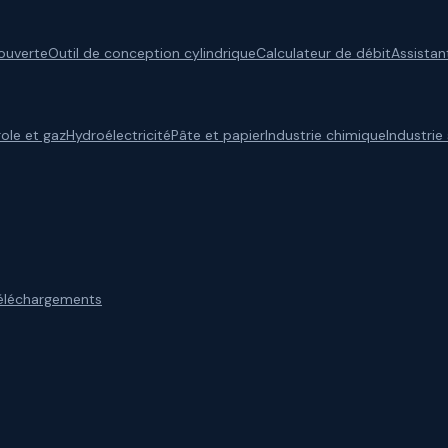
 ouverte
Outil de conception cylindrique
Calculateur de débit
Assistan
role et gaz
Hydroélectricité
Pâte et papier
Industrie chimique
Industrie
éléchargements