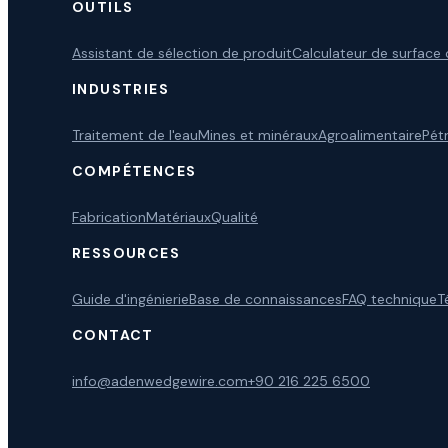
OUTILS
Assistant de sélection de produit
Calculateur de surface
INDUSTRIES
Traitement de l'eau
Mines et minéraux
Agroalimentaire
Pét
COMPÉTENCES
Fabrication
Matériaux
Qualité
RESSOURCES
Guide d'ingénierie
Base de connaissances
FAQ technique
T
CONTACT
info@adenwedgewire.com
+90 216 225 6500