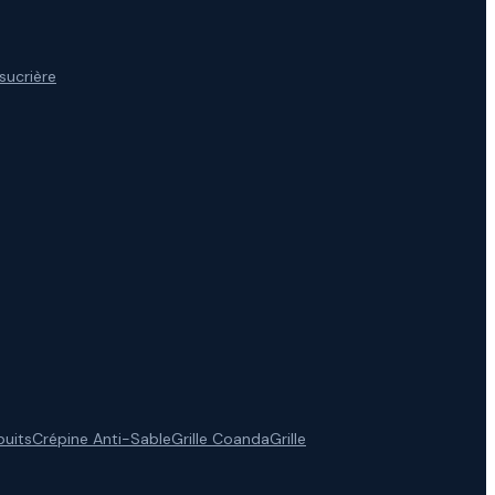
 sucrière
puits
Crépine Anti-Sable
Grille Coanda
Grille