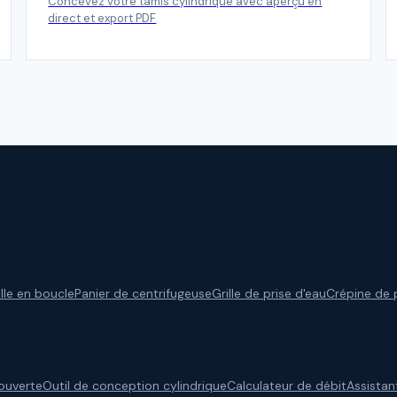
Concevez votre tamis cylindrique avec aperçu en
direct et export PDF
ille en boucle
Panier de centrifugeuse
Grille de prise d'eau
Crépine de 
 ouverte
Outil de conception cylindrique
Calculateur de débit
Assistan