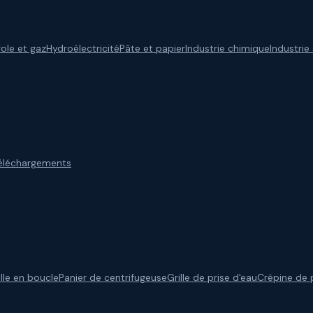
role et gaz
Hydroélectricité
Pâte et papier
Industrie chimique
Industrie
éléchargements
ille en boucle
Panier de centrifugeuse
Grille de prise d'eau
Crépine de 