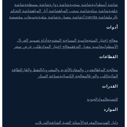
شاشة أسطوانية
شاشة منحنية
شاشة دوارة
شاشة مسطحة
شاشة
حلقية
شاشة سلة
شاشة سحب المياه
شاشة آبار المياه
شاشة التحكم
بالرمل
شاشة Coanda
شاشة معمارية
شاشة مثقبة
تجميعات مخصصة
أدوات
معالج اختيار المنتج
حاسبة المساحة المفتوحة
أداة تصميم الغربال
الأسطواني
حاسبة معدل التدفق
معالج اختيار المواد
طلب عرض سعر
القطاعات
معالجة المياه
التعدين والمعادن
الأغذية والمشروبات
النفط والغاز
الطاقة
المائية
اللب والورق
المعالجة الكيميائية
صناعة السكر
القدرات
التصنيع
المواد
الجودة
الموارد
دليل الهندسة
المعرفة
الأسئلة الفنية الشائعة
التنزيلات