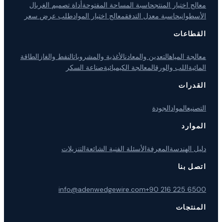
معالج اختيار المنتج
حاسبة المساحة المفتوحة
أداة تصميم الغربال
الأسطواني
حاسبة معدل التدفق
معالج اختيار المواد
طلب عرض سعر
القطاعات
معالجة المياه
التعدين والمعادن
الأغذية والمشروبات
النفط والغاز
الطاقة
المائية
اللب والورق
المعالجة الكيميائية
صناعة السكر
القدرات
التصنيع
المواد
الجودة
الموارد
دليل الهندسة
المعرفة
الأسئلة الفنية الشائعة
التنزيلات
اتصل بنا
info@adenwedgewire.com
+90 216 225 6500
المنتجات