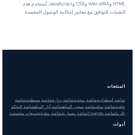
HTML وWAI-ARIA وCSS وJavaScript. تُستخدم هذه
التقنيات للتوافق مع معايير إمكانية الوصول المعتمدة.
المنتجات
شاشة أسطوانية
شاشة منحنية
شاشة دوارة
شاشة مسطحة
شاشة
حلقية
شاشة سلة
شاشة سحب المياه
شاشة آبار المياه
شاشة التحكم
بالرمل
شاشة Coanda
شاشة معمارية
شاشة مثقبة
تجميعات مخصصة
أدوات